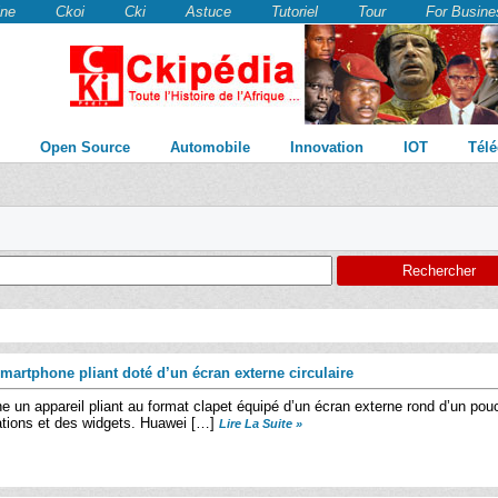
ne
Ckoi
Cki
Astuce
Tutoriel
Tour
For Busine
Open Source
Automobile
Innovation
IOT
Tél
artphone pliant doté d’un écran externe circulaire
ne un appareil pliant au format clapet équipé d’un écran externe rond d’un pou
cations et des widgets. Huawei […]
Lire La Suite »