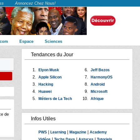
ss
Annoncez Chez Nous!
écom
Espace
Sciences
Tendances du Jour
Elyon Musk
Jeff Bezos
Apple Silicon
HarmonyOS
Hacking
Android
Huawei
Microsoft
Métiers de La Tech
Afrique
ce de
Infos Utiles
|
|
|
PWS
Learning
Magazine
Academy
|
|
|
Vidéos
Techs Days
Astuces
Tutoriels