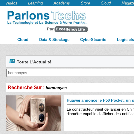
Vidéos
Learning
Academy
Store
Cloud
Magazi
Cloud
Data & Stockage
CyberSécurité
Logiciels
Toute L'Actualité
Recherche Sur :
harmonyos
Huawei annonce le P50 Pocket, un sm
Le constructeur vient de lancer en Chi
diamètre capable d’afficher des notifi