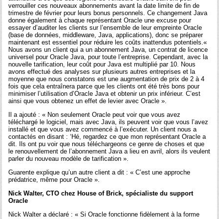
verrouiller ces nouveaux abonnements avant la date limite de fin de
trimestre de février pour leurs bonus personnels. Ce changement Java
donne également à chaque représentant Oracle une excuse pour
essayer d’auditer les clients sur l’ensemble de leur empreinte Oracle
(base de données, middleware, Java, applications), donc se préparer
maintenant est essentiel pour réduire les coûts inattendus potentiels.«
Nous avons un client qui a un abonnement Java, un contrat de licence
universel pour Oracle Java, pour toute l’entreprise. Cependant, avec la
nouvelle tarification, leur coût pour Java est multiplié par 10. Nous
avons effectué des analyses sur plusieurs autres entreprises et la
moyenne que nous constatons est une augmentation de prix de 2 à 4
fois que cela entraînera parce que les clients ont été très bons pour
minimiser l’utilisation d’Oracle Java et obtenir un prix inférieur. C’est
ainsi que vous obtenez un effet de levier avec Oracle ».
Il a ajouté : « Non seulement Oracle peut voir que vous avez
téléchargé le logiciel, mais avec Java, ils peuvent voir que vous l’avez
installé et que vous avez commencé à l’exécuter. Un client nous a
contactés en disant : ‘Hé, regardez ce que mon représentant Oracle a
dit. Ils ont pu voir que nous téléchargeons ce genre de choses et que
le renouvellement de l’abonnement Java a lieu en avril, alors ils veulent
parler du nouveau modèle de tarification ».
Guarente explique qu’un autre client a dit : « C’est une approche
prédatrice, même pour Oracle ».
Nick Walter, CTO chez House of Brick, spécialiste du support
Oracle
Nick Walter a déclaré : « Si Oracle fonctionne fidèlement à la forme