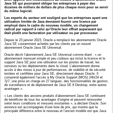
Java SE qui pourraient obliger les entreprises à payer des
dizaines de milliers de dollars de plus chaque mois pour se servir
du même logiciel.
Les experts du secteur ont souligné que les entreprises ayant une
utilisation limitée de Java devraient fournir une licence par
employé dans le cadre du nouveau modèle, un changement
radical par rapport à celui qu’Oracle leur offrait auparavant qui
était plutôt une facturation par utilisateur ou par processeur.
Depuis le 23 janvier 2023, Oracle a remplacé les abonnements Oracle
Java SE couramment achetés par les clients par un nouvel
abonnement Oracle Java SE Universal.
Oracle décrit l’abonnement Java SE Universal comme étant : « un
abonnement mensuel simple et peu coûteux qui inclut la licence et le
support Java SE pour une utilisation sur les postes de travail, les
serveurs ou les déploiements dans le cloud. L’abonnement donne
accès à des mises à jour de performances, de stabilité et de sécurité
testées et certifiées pour Java SE, directement depuis Oracle. Il
comprend également l’accès à My Oracle Support (MOS) 24h/24 et
7j/7, une prise en charge en 27 langues, des fonctionnalités de gestion,
de surveillance et de déploiement de Java SE 8 Desktop, entre autres
avantages ».
« Les clients des anciens produits d’abonnement Java SE continuent
de bénéficier de tous les avantages d’origine et peuvent renouveler
selon leurs conditions et mesures existantes », a déclaré Oracle. Son
annonce est accompagnée d’une liste de prix, qui montre que la
principale différence entre le nouveau et l’ancien modèle est que Java