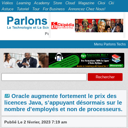
Vidéos
Learning
Academy
Store
Cloud
Magazine
Ckoi
Cki
Astuce
Tutoriel
Tour
For Business
Annoncez Chez Nous!
Menu Parlons Techs
Oracle augmente fortement le prix des
licences Java, s’appuyant désormais sur le
nombre d’employés et non de processeurs.
Publié Le 2 février, 2023 7:19 am