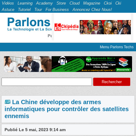
Vidéos
Learning
Academy
Store
Cloud
Magazine
Ckoi
Cki
Astuce
Tutoriel
Tour
For Business
Annoncez Chez Nous!
Menu Parlons Techs
La Chine développe des armes
informatiques pour contrôler des satellites
ennemis
Publié Le 5 mai, 2023 9:14 am