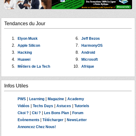
Tendances du Jour
Elyon Musk
Jeff Bezos
Apple Silicon
HarmonyOS
Hacking
Android
Huawei
Microsoft
Métiers de La Tech
Afrique
Infos Utiles
|
|
|
PWS
Learning
Magazine
Academy
|
|
|
Vidéos
Techs Days
Astuces
Tutoriels
|
|
|
Ckoi ?
Cki ?
Les Bons Plan
Forum
|
|
Evènements
Télécharger
NewsLetter
Annoncez Chez Nous!