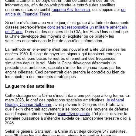
Chine a compris. Le pays est en train de construire des armes
informatiques, afin de pouvoir prendre le contrôle des satellites
ennemis en cas de conflit
rapporte Ars Technica
, qui s’appuie sur
un
article du Financial Times
.
Si cette révélation a pu voir le jour, c’est grâce à la fuite de documents
classés secret-défense
dont serait responsable un militaire américain
de 21 ans
. Dans un des dossiers de la CIA, les États-Unis notent que
la Chine développe des moyens d’«exploiter ou de pirater» les
satellites ennemis dans le but de contrôler l’information.
La méthode en elle-même n’est pas nouvelle et a été utilisée dès les
années 1980. Il s’agit de noyer les signaux qui transitent entre les
satellites et leurs bases terrestres en émettant des fréquences
similaires depuis le sol. Mais la Chine développe désormais un
procédé plus ambitieux, capable d’imiter les signaux reçus par les
engins célestes. Ceci permettrait d’en prendre le contrôle ou bien de
les saboter à des moments stratégiques.
La guerre des satellites
Cette stratégie de la Chine s’inscrit dans une politique à long terme. En
mars 2023, le chef des opérations spatiales américaines,
le général
Bradley Chance Saltzman
, avait prévenu le Congrès des États-Unis
que Pékin cherchait activement à se procurer des moyens de défense
dans l’espace afin de réaliser
«son rêve spatial»
. L’objectif: devenir la
première puissance à s’étendre au-delà de l’atmosphère terrestre d’ici à
2045.
Selon le général Saltzman, la Chine avait déjà déployé 347 satellites,
dont 35 dans les six derniers mois, visant à surveiller, tracer et