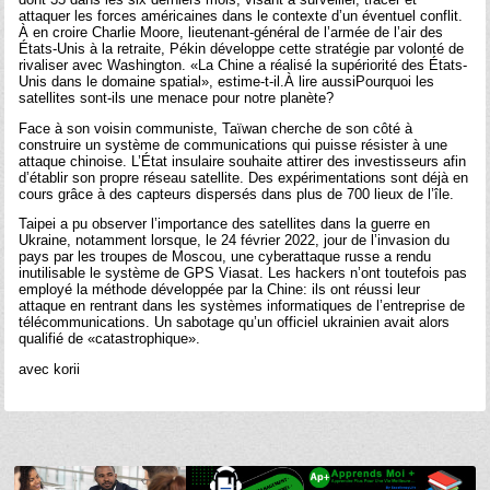
attaquer les forces américaines dans le contexte d’un éventuel conflit.
À en croire Charlie Moore, lieutenant-général de l’armée de l’air des
États-Unis à la retraite, Pékin développe cette stratégie par volonté de
rivaliser avec Washington. «La Chine a réalisé la supériorité des États-
Unis dans le domaine spatial», estime-t-il.À lire aussiPourquoi les
satellites sont-ils une menace pour notre planète?
Face à son voisin communiste, Taïwan cherche de son côté à
construire un système de communications qui puisse résister à une
attaque chinoise. L’État insulaire souhaite attirer des investisseurs afin
d’établir son propre réseau satellite. Des expérimentations sont déjà en
cours grâce à des capteurs dispersés dans plus de 700 lieux de l’île.
Taipei a pu observer l’importance des satellites dans la guerre en
Ukraine, notamment lorsque, le 24 février 2022, jour de l’invasion du
pays par les troupes de Moscou, une cyberattaque russe a rendu
inutilisable le système de GPS Viasat. Les hackers n’ont toutefois pas
employé la méthode développée par la Chine: ils ont réussi leur
attaque en rentrant dans les systèmes informatiques de l’entreprise de
télécommunications. Un sabotage qu’un officiel ukrainien avait alors
qualifié de «catastrophique».
avec korii