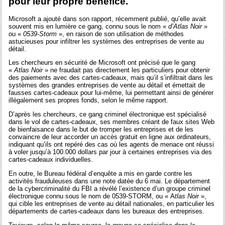
pour leur propre bénéfice.
Microsoft a ajouté dans son rapport, récemment publié, qu’elle avait
souvent mis en lumière ce gang, connu sous le nom «
d’Atlas Noir
»
ou «
0539-Storm
», en raison de son utilisation de méthodes
astucieuses pour infiltrer les systèmes des entreprises de vente au
détail.
Les chercheurs en sécurité de Microsoft ont précisé que le gang
«
Atlas Noir
» ne fraudait pas directement les particuliers pour obtenir
des paiements avec des cartes-cadeaux, mais qu’il s’infiltrait dans les
systèmes des grandes entreprises de vente au détail et émettait de
fausses cartes-cadeaux pour lui-même, lui permettant ainsi de générer
illégalement ses propres fonds, selon le même rapport.
D’après les chercheurs, ce gang criminel électronique est spécialisé
dans le vol de cartes-cadeaux, ses membres créant de faux sites Web
de bienfaisance dans le but de tromper les entreprises et de les
convaincre de leur accorder un accès gratuit en ligne aux ordinateurs,
indiquant qu’ils ont repéré des cas où les agents de menace ont réussi
à voler jusqu’à 100.000 dollars par jour à certaines entreprises via des
cartes-cadeaux individuelles.
En outre, le Bureau fédéral d’enquête a mis en garde contre les
activités frauduleuses dans une note datée du 6 mai. Le département
de la cybercriminalité du FBI a révélé l’existence d’un groupe criminel
électronique connu sous le nom de 0539-STORM, ou « A
tlas Noi
r »,
qui cible les entreprises de vente au détail nationales, en particulier les
départements de cartes-cadeaux dans les bureaux des entreprises.