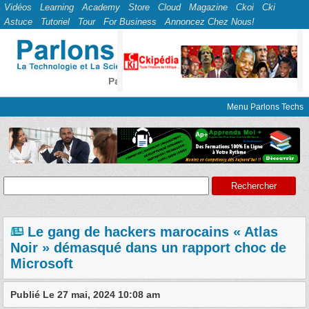
Vidéos
Learning
Academy
Store
Cloud
Magazine
Ckoi
Cki
Astuce
Tutoriel
Tour
For Business
Annoncez Chez Nous!
Menu Parlons Techs
Le gang de hackers marocains « Atlas
Noir » démasqué dans un rapport choc de
Microsoft
Publié Le 27 mai, 2024 10:08 am