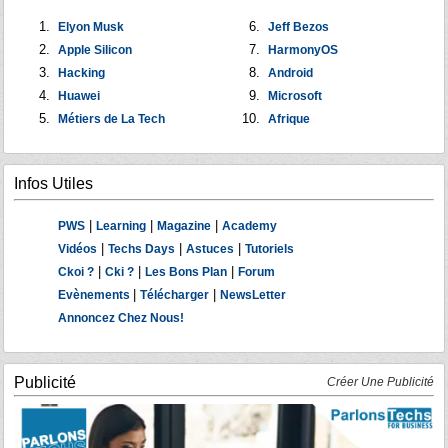
Elyon Musk
Jeff Bezos
Apple Silicon
HarmonyOS
Hacking
Android
Huawei
Microsoft
Métiers de La Tech
Afrique
Infos Utiles
|
|
|
PWS
Learning
Magazine
Academy
|
|
|
Vidéos
Techs Days
Astuces
Tutoriels
|
|
|
Ckoi ?
Cki ?
Les Bons Plan
Forum
|
|
Evènements
Télécharger
NewsLetter
Annoncez Chez Nous!
Publicité
Créer Une Publicité