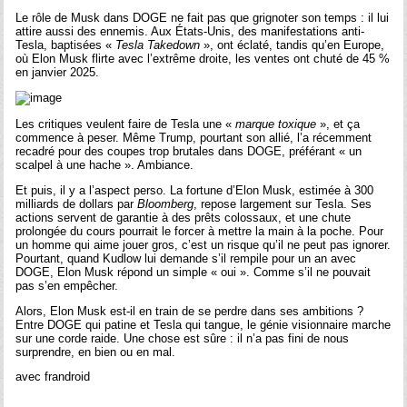
Le rôle de Musk dans DOGE ne fait pas que grignoter son temps : il lui
attire aussi des ennemis. Aux États-Unis, des manifestations anti-
Tesla, baptisées «
Tesla Takedown
», ont éclaté, tandis qu’en Europe,
où Elon Musk flirte avec l’extrême droite, les ventes ont chuté de 45 %
en janvier 2025.
Les critiques veulent faire de Tesla une «
marque toxique
», et ça
commence à peser. Même Trump, pourtant son allié, l’a récemment
recadré pour des coupes trop brutales dans DOGE, préférant « un
scalpel à une hache ». Ambiance.
Et puis, il y a l’aspect perso. La fortune d’Elon Musk, estimée à 300
milliards de dollars par
Bloomberg
, repose largement sur Tesla. Ses
actions servent de garantie à des prêts colossaux, et une chute
prolongée du cours pourrait le forcer à mettre la main à la poche. Pour
un homme qui aime jouer gros, c’est un risque qu’il ne peut pas ignorer.
Pourtant, quand Kudlow lui demande s’il rempile pour un an avec
DOGE, Elon Musk répond un simple « oui ». Comme s’il ne pouvait
pas s’en empêcher.
Alors, Elon Musk est-il en train de se perdre dans ses ambitions ?
Entre DOGE qui patine et Tesla qui tangue, le génie visionnaire marche
sur une corde raide. Une chose est sûre : il n’a pas fini de nous
surprendre, en bien ou en mal.
avec frandroid