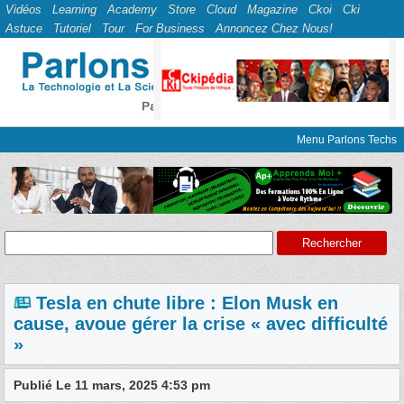
Vidéos
Learning
Academy
Store
Cloud
Magazine
Ckoi
Cki
Astuce
Tutoriel
Tour
For Business
Annoncez Chez Nous!
Menu Parlons Techs
Tesla en chute libre : Elon Musk en
cause, avoue gérer la crise « avec difficulté
»
Publié Le 11 mars, 2025 4:53 pm