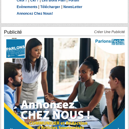
|
|
|
Ckoi ?
Cki ?
Les Bons Plan
Forum
|
|
Evènements
Télécharger
NewsLetter
Annoncez Chez Nous!
Publicité
Créer Une Publicité