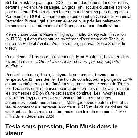
Si Elon Musk se plaint que DOGE lui met des bâtons dans les roues,
certains y voient une stratégie. En gros, on l’accuse d’utiliser son rôle
pour desserrer l’étau réglementaire autour de ses propres entreprises.
Par exemple, DOGE a sabré dans le personnel du Consumer Financial
Protection Bureau, qui allait surveiller de plus près les paiements
numériques – pile au moment où X prépare un portefeuille virtuel.
Même chose pour la National Highway Traffic Safety Administration
(NHTSA), qui enquêtait sur les systèmes d’assistance de Tesla, ou
encore la Federal Aviation Administration, qui avait SpaceX dans le
viseur.
Coïncidence ? Pas pour tout le monde. Elon Musk, lui, balaie ça d’un
revers de main : «
On fait avancer les choses, pas des rapports
inutiles
. »
Pendant ce temps, Tesla, le joyau de son empire, traverse une
tempête. Ce 11 mars dernier, l’action du constructeur a plongé de 15 %
en une journée, ce qui a effacé tous les gains post-élection de Trump.
Les livraisons sont en baisse pour la première fois en dix ans, malgré
les promesses d’Elon d’une croissance continue. Les investisseurs,
eux, restent hypnotisés par ses visions futuristes : voitures
autonomes, robots humanoïdes… Mais ces rêves coûtent cher, et la
réalité commence à rattraper le conteur. À 715 milliards de dollars de
valorisation, Tesla reste un titan, mais bien loin de son pic de 1 500
milliards en décembre 2024.
Tesla sous pression, Elon Musk dans le
viseur