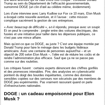
Trump au sein du Département de l’efficacité gouvernementale,
surnommé DOGE (un clin d’œil au célèbre mème, évidemment).
Lors d’une interview avec Larry Kudlow sur
Fox
ce 10 mars, Elon Musk
a évoqué cette nouvelle aventure, et il l’avoue : cette mission
complique sacrément la gestion de ses entreprises.
«
Avec beaucoup de difficulté
», a-t-il répondu, presque avec un soupir.
Et on peut le comprendre : jongler entre des voitures électriques, des
fusées et une initiative pour tailler dans les dépenses publiques, ce
n’est pas une mince affaire.
Mais qu’est-ce que ce DOGE, au juste ? C’est une équipe montée par
Donald Trump pour faire le ménage dans les budgets fédéraux
américains. Avec une centaine de personnes aujourd’hui – et un
objectif de 200 selon Elon Musk –, l’idée est de réduire les coûts et de
rendre l’administration plus efficace. Sauf que ça ne se passe pas
comme sur des roulettes.
Les critiques fusent : certains experts dénoncent des chiffres gonflés
et des promesses intenables. Pire, des analystes en cybersécurité
pointent du doigt des bourdes inquiétantes, comme des données
sensibles copiées sur des serveurs non sécurisés par des membres de
DOGE peu expérimentés. Pas vraiment rassurant quand on parle
d’infrastructures nationales.
DOGE : un cadeau empoisonné pour Elon
Musk ?