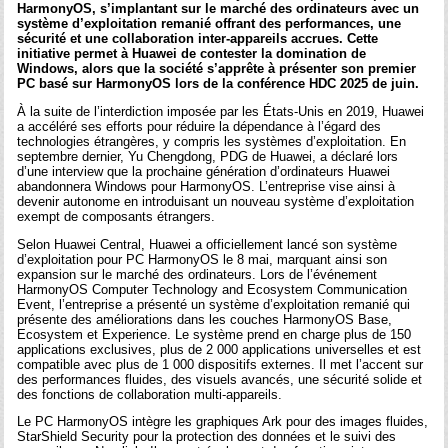
HarmonyOS, s’implantant sur le marché des ordinateurs avec un
système d’exploitation remanié offrant des performances, une
sécurité et une collaboration inter-appareils accrues. Cette
initiative permet à Huawei de contester la domination de
Windows, alors que la société s’apprête à présenter son premier
PC basé sur HarmonyOS lors de la conférence HDC 2025 de juin.
À la suite de l’interdiction imposée par les États-Unis en 2019, Huawei
a accéléré ses efforts pour réduire la dépendance à l’égard des
technologies étrangères, y compris les systèmes d’exploitation. En
septembre dernier, Yu Chengdong, PDG de Huawei, a déclaré lors
d’une interview que la prochaine génération d’ordinateurs Huawei
abandonnera Windows pour HarmonyOS. L’entreprise vise ainsi à
devenir autonome en introduisant un nouveau système d’exploitation
exempt de composants étrangers.
Selon Huawei Central, Huawei a officiellement lancé son système
d’exploitation pour PC HarmonyOS le 8 mai, marquant ainsi son
expansion sur le marché des ordinateurs. Lors de l’événement
HarmonyOS Computer Technology and Ecosystem Communication
Event, l’entreprise a présenté un système d’exploitation remanié qui
présente des améliorations dans les couches HarmonyOS Base,
Ecosystem et Experience. Le système prend en charge plus de 150
applications exclusives, plus de 2 000 applications universelles et est
compatible avec plus de 1 000 dispositifs externes. Il met l’accent sur
des performances fluides, des visuels avancés, une sécurité solide et
des fonctions de collaboration multi-appareils.
Le PC HarmonyOS intègre les graphiques Ark pour des images fluides,
StarShield Security pour la protection des données et le suivi des