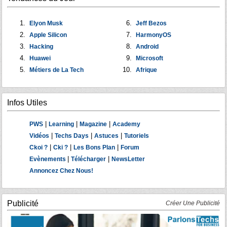
Elyon Musk
Jeff Bezos
Apple Silicon
HarmonyOS
Hacking
Android
Huawei
Microsoft
Métiers de La Tech
Afrique
Infos Utiles
|
|
|
PWS
Learning
Magazine
Academy
|
|
|
Vidéos
Techs Days
Astuces
Tutoriels
|
|
|
Ckoi ?
Cki ?
Les Bons Plan
Forum
|
|
Evènements
Télécharger
NewsLetter
Annoncez Chez Nous!
Publicité
Créer Une Publicité