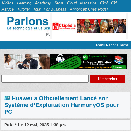
Vidéos
Learning
Academy
Store
Cloud
Magazine
Ckoi
Cki
Astuce
Tutoriel
Tour
For Business
Annoncez Chez Nous!
Menu Parlons Techs
Huawei a Officiellement Lancé son
Système d’Exploitation HarmonyOS pour
PC
Publié Le 12 mai, 2025 1:38 pm