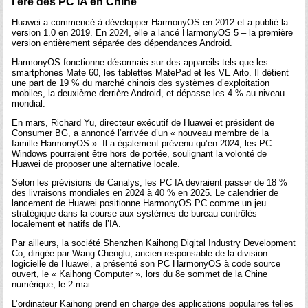
l’ère des PC IA en Chine
Huawei a commencé à développer HarmonyOS en 2012 et a publié la
version 1.0 en 2019. En 2024, elle a lancé HarmonyOS 5 – la première
version entièrement séparée des dépendances Android.
HarmonyOS fonctionne désormais sur des appareils tels que les
smartphones Mate 60, les tablettes MatePad et les VE Aito. Il détient
une part de 19 % du marché chinois des systèmes d’exploitation
mobiles, la deuxième derrière Android, et dépasse les 4 % au niveau
mondial.
En mars, Richard Yu, directeur exécutif de Huawei et président de
Consumer BG, a annoncé l’arrivée d’un « nouveau membre de la
famille HarmonyOS ». Il a également prévenu qu’en 2024, les PC
Windows pourraient être hors de portée, soulignant la volonté de
Huawei de proposer une alternative locale.
Selon les prévisions de Canalys, les PC IA devraient passer de 18 %
des livraisons mondiales en 2024 à 40 % en 2025. Le calendrier de
lancement de Huawei positionne HarmonyOS PC comme un jeu
stratégique dans la course aux systèmes de bureau contrôlés
localement et natifs de l’IA.
Par ailleurs, la société Shenzhen Kaihong Digital Industry Development
Co, dirigée par Wang Chenglu, ancien responsable de la division
logicielle de Huawei, a présenté son PC HarmonyOS à code source
ouvert, le « Kaihong Computer », lors du 8e sommet de la Chine
numérique, le 2 mai.
L’ordinateur Kaihong prend en charge des applications populaires telles